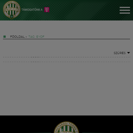
FŐOLDAL
»
TAG: EYOF
SZŰRÉS
Jegyek
FM YouTube +
Hírek