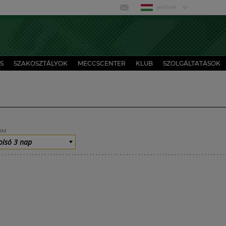
MAGYAR
S
SZAKOSZTÁLYOK
MECCSCENTER
KLUB
SZOLGÁLTATÁSOK
UM
olsó 3 nap