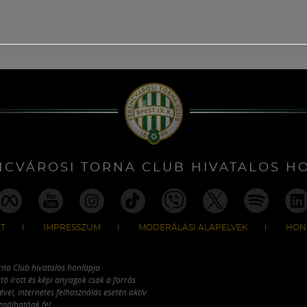
NCVÁROSI TORNA CLUB HIVATALOS H
T
IMPRESSZUM
MODERÁLÁSI ALAPELVEK
HON
rna Club hivatalos honlapja
tó írott és képi anyagok csak a forrás
vel, internetes felhasználás esetén aktív
ználhatóak fel.