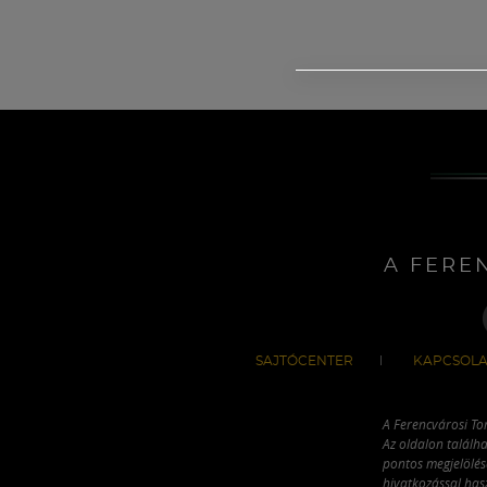
A FERE
SAJTÓCENTER
KAPCSOLA
A Ferencvárosi To
Az oldalon találha
pontos megjelölésé
hivatkozással has