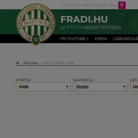
FRADI.HU
az FTC hivatalos honlapja
FM YOUTUBE +
HÍREK
LABDARÚGÁ
FŐOLDAL
»
TAG: EURÓPA KUPA
SPORTÁG
SZAKOSZTÁLY
DÁT
Vívás
Összes
Ut