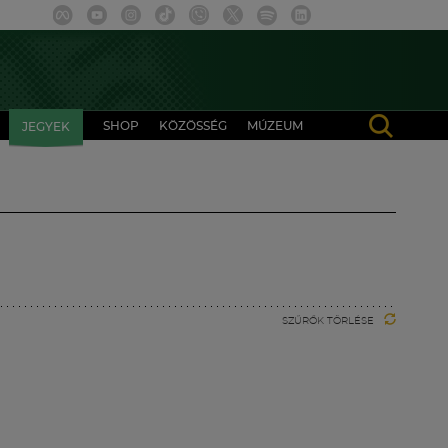
SHOP
KÖZÖSSÉG
MÚZEUM
JEGYEK
SZŰRŐK TÖRLÉSE