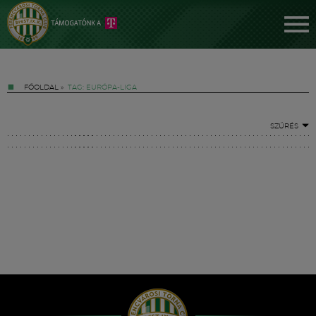
FŐOLDAL
»
TAG: EURÓPA-LIGA
SZŰRÉS
Jegyek
FM YouTube +
Hírek