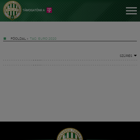
FŐOLDAL
»
TAG: EURO 2020
SZŰRÉS
Jegyek
FM YouTube +
Hírek