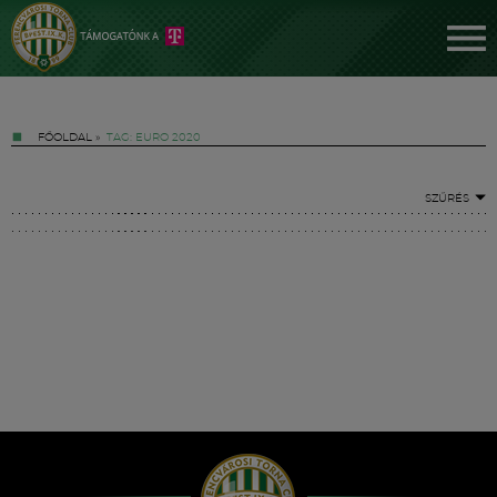
FŐOLDAL
»
TAG: EURO 2020
SZŰRÉS
Jegyek
FM YouTube +
Hírek