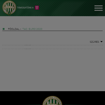
FŐOLDAL
»
TAG: EURO 2020
SZŰRÉS
Jegyek
FM YouTube +
Hírek