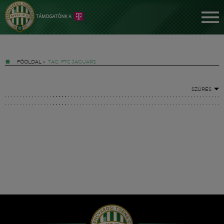
FŐOLDAL
»
TAG: FTC JAGUARS
SZŰRÉS
Jegyek
FM YouTube +
Hírek