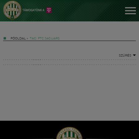
FŐOLDAL
»
TAG: FTC JAGUARS
SZŰRÉS
Jegyek
FM YouTube +
Hírek