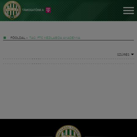
FŐOLDAL
»
TAG: FTC KÉZILABDA AKADÉMIA
SZŰRÉS
Jegyek
FM YouTube +
Hírek