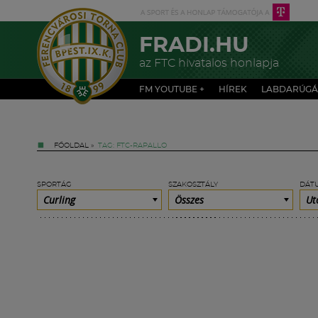
FRADI.HU
az FTC hivatalos honlapja
FM YOUTUBE +
HÍREK
LABDARÚGÁ
FŐOLDAL
»
TAG: FTC-RAPALLO
SPORTÁG
SZAKOSZTÁLY
DÁT
Curling
Összes
Ut