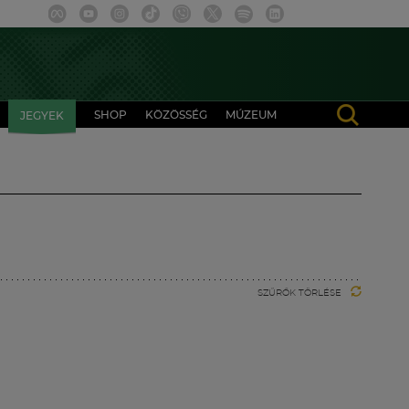
SHOP
KÖZÖSSÉG
MÚZEUM
JEGYEK
SZŰRŐK TÖRLÉSE