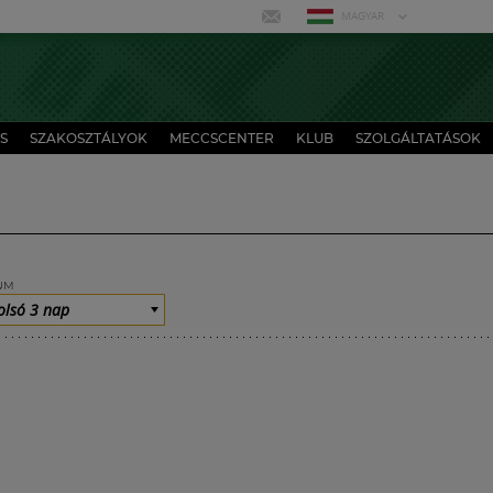
MAGYAR
S
SZAKOSZTÁLYOK
MECCSCENTER
KLUB
SZOLGÁLTATÁSOK
UM
olsó 3 nap