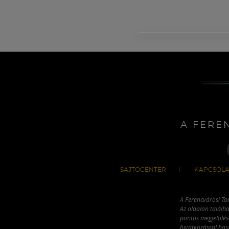
A FERE
SAJTÓCENTER
KAPCSOLA
A Ferencvárosi To
Az oldalon találha
pontos megjelölésé
hivatkozással has