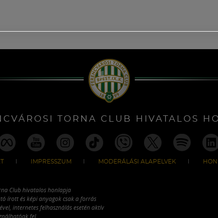
NCVÁROSI TORNA CLUB HIVATALOS H
T
IMPRESSZUM
MODERÁLÁSI ALAPELVEK
HON
rna Club hivatalos honlapja
tó írott és képi anyagok csak a forrás
vel, internetes felhasználás esetén aktív
ználhatóak fel.