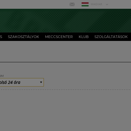
MAGYAR
S
SZAKOSZTÁLYOK
MECCSCENTER
KLUB
SZOLGÁLTATÁSOK
UM
olsó 24 óra