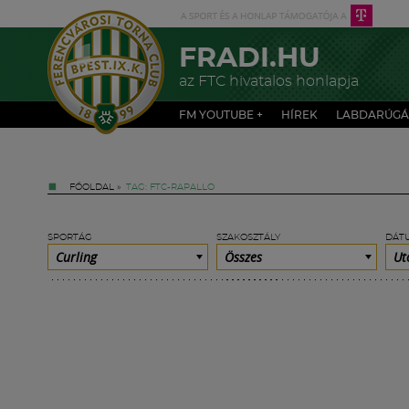
FRADI.HU
az FTC hivatalos honlapja
FM YOUTUBE +
HÍREK
LABDARÚGÁ
FŐOLDAL
»
TAG: FTC-RAPALLO
SPORTÁG
SZAKOSZTÁLY
DÁT
Curling
Összes
Ut