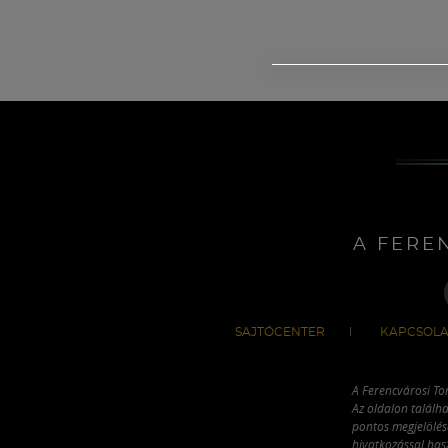
A FERE
SAJTÓCENTER
KAPCSOLA
A Ferencvárosi To
Az oldalon találha
pontos megjelölésé
hivatkozással has