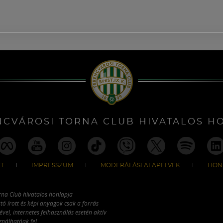
NCVÁROSI TORNA CLUB HIVATALOS H
T
IMPRESSZUM
MODERÁLÁSI ALAPELVEK
HON
rna Club hivatalos honlapja
tó írott és képi anyagok csak a forrás
vel, internetes felhasználás esetén aktív
ználhatóak fel.