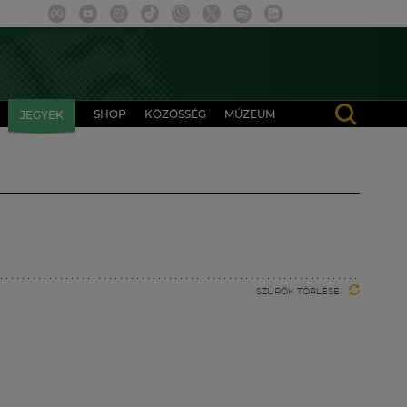
SHOP
KÖZÖSSÉG
MÚZEUM
JEGYEK
SZŰRŐK TÖRLÉSE