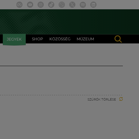
SHOP
KÖZÖSSÉG
MÚZEUM
JEGYEK
SZŰRŐK TÖRLÉSE