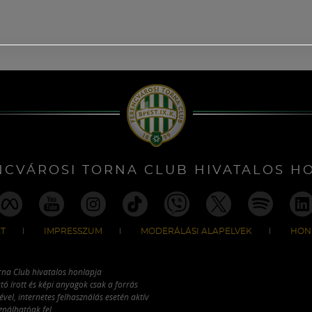
NCVÁROSI TORNA CLUB HIVATALOS H
T
IMPRESSZUM
MODERÁLÁSI ALAPELVEK
HON
rna Club hivatalos honlapja
tó írott és képi anyagok csak a forrás
vel, internetes felhasználás esetén aktív
ználhatóak fel.