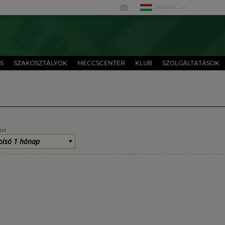
MAGYAR
S
SZAKOSZTÁLYOK
MECCSCENTER
KLUB
SZOLGÁLTATÁSOK
UM
olsó 1 hónap