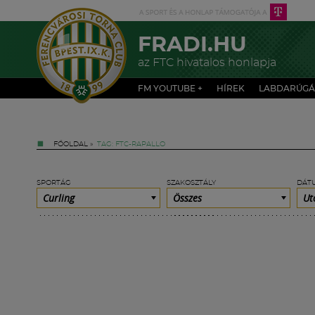
FRADI.HU
az FTC hivatalos honlapja
FM YOUTUBE +
HÍREK
LABDARÚGÁ
FŐOLDAL
»
TAG: FTC-RAPALLO
SPORTÁG
SZAKOSZTÁLY
DÁT
Curling
Összes
Ut