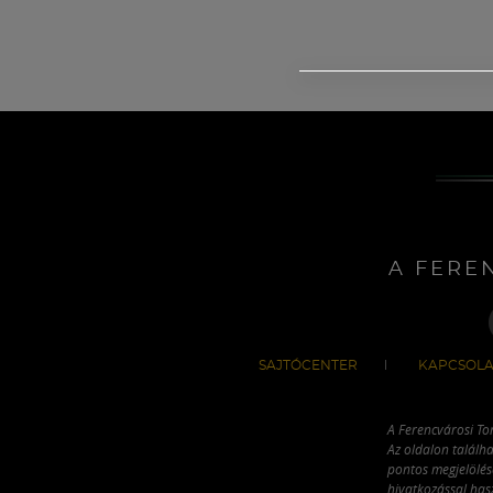
A FERE
SAJTÓCENTER
KAPCSOLA
A Ferencvárosi To
Az oldalon találha
pontos megjelölésé
hivatkozással has