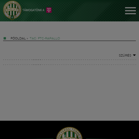
FŐOLDAL
»
TAG: FTC-RAPALLO
SZŰRÉS
Jegyek
FM YouTube +
Hírek