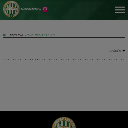
FŐOLDAL
»
TAG: FTC-RAPALLO
SZŰRÉS
Jegyek
FM YouTube +
Hírek