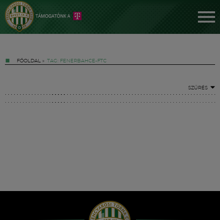
FŐOLDAL
»
TAG: FENERBAHCE-FTC
SZŰRÉS
Jegyek
FM YouTube +
Hírek