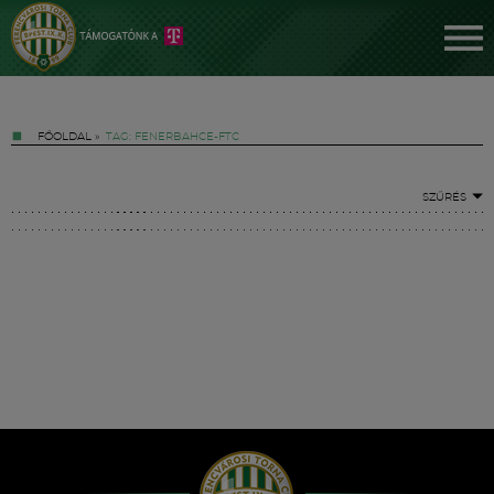
FŐOLDAL
»
TAG: FENERBAHCE-FTC
SZŰRÉS
Jegyek
FM YouTube +
Hírek