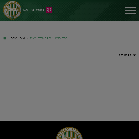
FŐOLDAL
»
TAG: FENERBAHCE-FTC
SZŰRÉS
Jegyek
FM YouTube +
Hírek