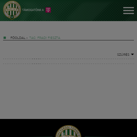
FŐOLDAL
»
TAG: FRADI FIESZTA
SZŰRÉS
Jegyek
FM YouTube +
Hírek