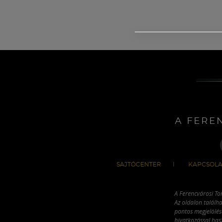
A FERE
SAJTÓCENTER
KAPCSOLA
A Ferencvárosi To
Az oldalon találha
pontos megjelölésé
hivatkozással has