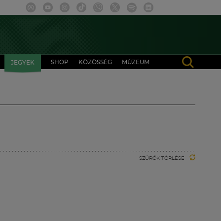
SHOP
KÖZÖSSÉG
MÚZEUM
JEGYEK
SZŰRŐK TÖRLÉSE