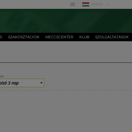
MAGYAR
S
SZAKOSZTÁLYOK
MECCSCENTER
KLUB
SZOLGÁLTATÁSOK
UM
olsó 3 nap