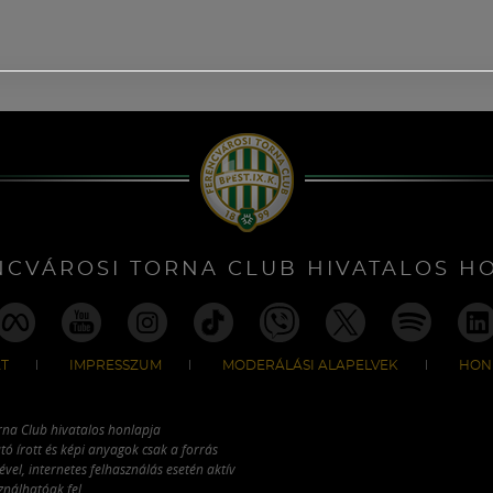
NCVÁROSI TORNA CLUB HIVATALOS H
T
IMPRESSZUM
MODERÁLÁSI ALAPELVEK
HON
rna Club hivatalos honlapja
tó írott és képi anyagok csak a forrás
vel, internetes felhasználás esetén aktív
ználhatóak fel.