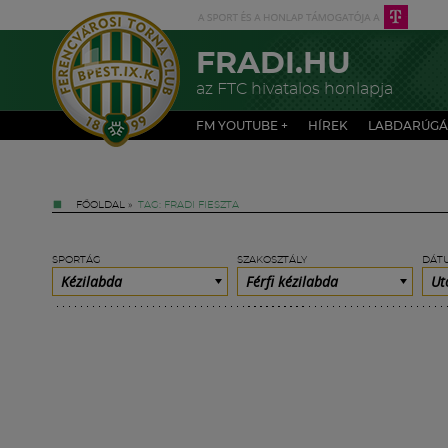
FRADI.HU
az FTC hivatalos honlapja
FM YOUTUBE +
HÍREK
LABDARÚGÁ
FŐOLDAL
»
TAG: FRADI FIESZTA
SPORTÁG
SZAKOSZTÁLY
DÁT
Kézilabda
Férfi kézilabda
Ut