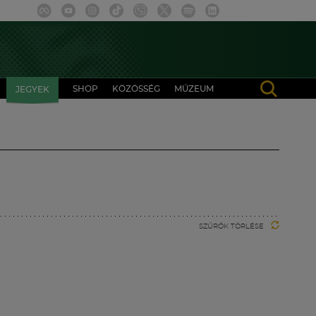
SHOP
KÖZÖSSÉG
MÚZEUM
JEGYEK
SZŰRŐK TÖRLÉSE