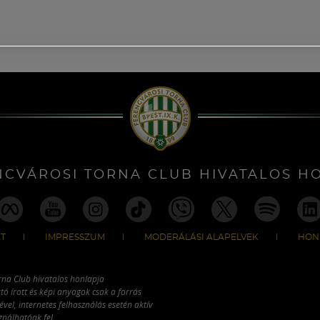
NCVÁROSI TORNA CLUB HIVATALOS H
T
IMPRESSZUM
MODERÁLÁSI ALAPELVEK
HON
rna Club hivatalos honlapja
tó írott és képi anyagok csak a forrás
vel, internetes felhasználás esetén aktív
ználhatóak fel.