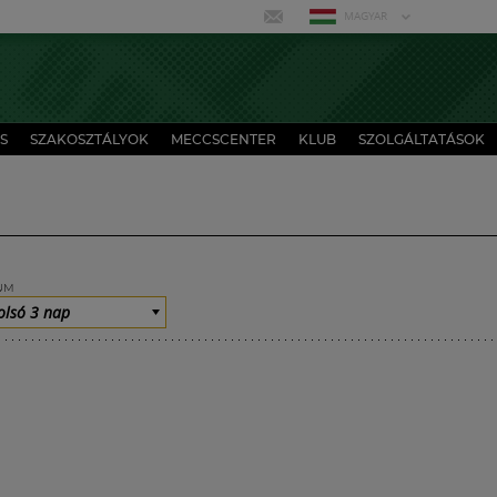
MAGYAR
S
SZAKOSZTÁLYOK
MECCSCENTER
KLUB
SZOLGÁLTATÁSOK
UM
olsó 3 nap