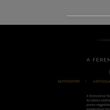
A FERE
SAJTÓCENTER
KAPCSOLA
A Ferencvárosi To
Az oldalon találha
pontos megjelölésé
hivatkozással has