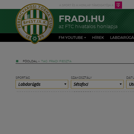
FRADI.HU
az FTC hivatalos honlapja
FM YOUTUBE +
HÍREK
LABDARÚGÁ
FŐOLDAL
»
TAG: FRADI FIESZTA
SPORTÁG
SZAKOSZTÁLY
DÁT
Labdarúgás
Sétafoci
Ut