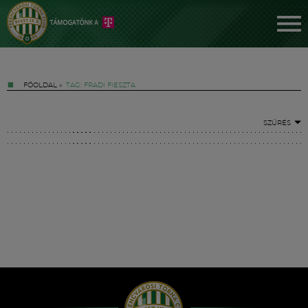
FŐOLDAL
»
TAG: FRADI FIESZTA
SZŰRÉS
Jegyek
FM YouTube +
Hírek