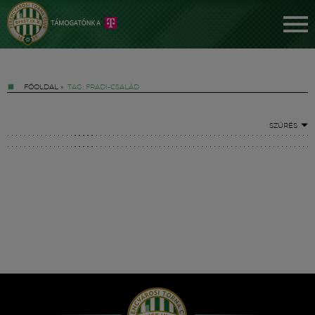
FŐOLDAL
»
TAG: FRADI-CSALÁD
SZŰRÉS
Jegyek
FM YouTube +
Hírek