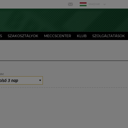
MAGYAR
S
SZAKOSZTÁLYOK
MECCSCENTER
KLUB
SZOLGÁLTATÁSOK
UM
olsó 3 nap