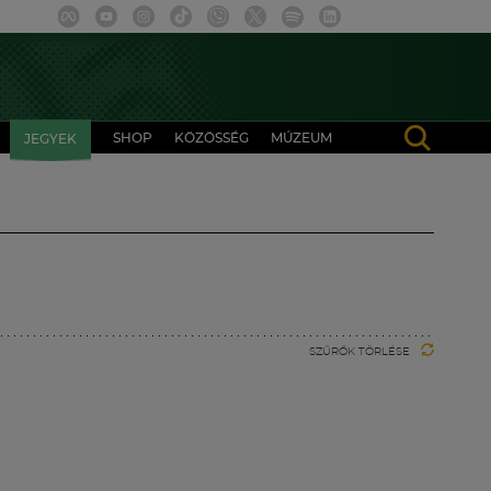
SHOP
KÖZÖSSÉG
MÚZEUM
JEGYEK
SZŰRŐK TÖRLÉSE