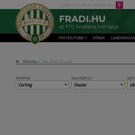
FRADI.HU
az FTC hivatalos honlapja
FM YOUTUBE +
HÍREK
LABDARÚGÁ
FŐOLDAL
»
TAG: FRADI-CSALÁD
SPORTÁG
SZAKOSZTÁLY
DÁT
Curling
Összes
Ut