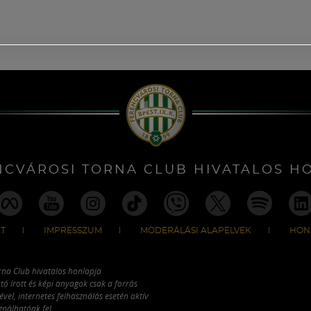
NCVÁROSI TORNA CLUB HIVATALOS H
T
IMPRESSZUM
MODERÁLÁSI ALAPELVEK
HON
rna Club hivatalos honlapja
tó írott és képi anyagok csak a forrás
vel, internetes felhasználás esetén aktív
ználhatóak fel.