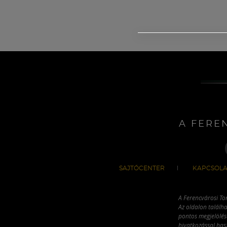
A FERE
SAJTÓCENTER
KAPCSOLA
A Ferencvárosi To
Az oldalon találha
pontos megjelölésé
hivatkozással has