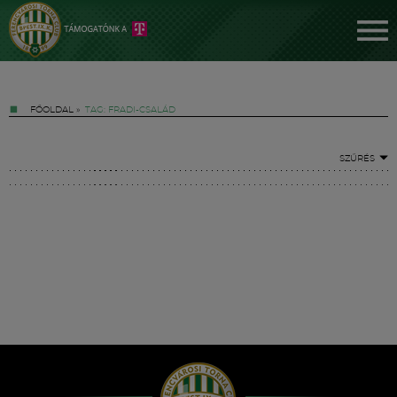
FŐOLDAL
»
TAG: FRADI-CSALÁD
SZŰRÉS
Jegyek
FM YouTube +
Hírek