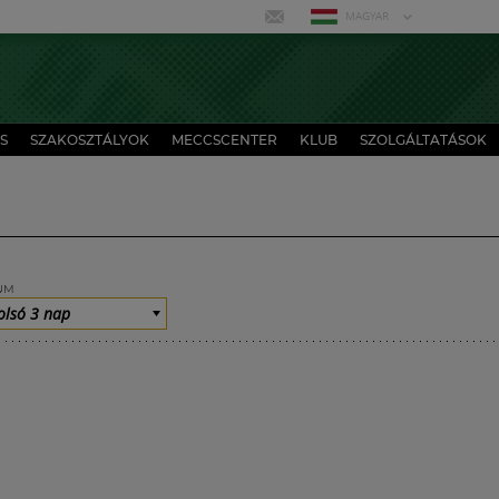
MAGYAR
S
SZAKOSZTÁLYOK
MECCSCENTER
KLUB
SZOLGÁLTATÁSOK
UM
olsó 3 nap