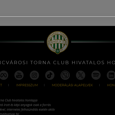
NCVÁROSI TORNA CLUB HIVATALOS H
T
IMPRESSZUM
MODERÁLÁSI ALAPELVEK
HON
rna Club hivatalos honlapja
tó írott és képi anyagok csak a forrás
vel, internetes felhasználás esetén aktív
ználhatóak fel.