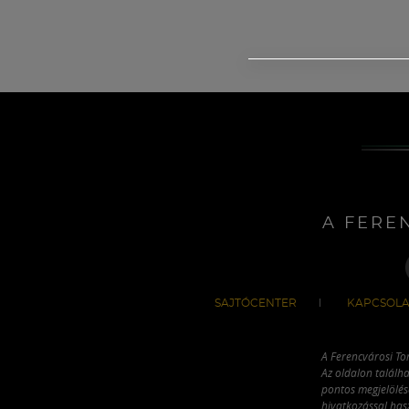
A FERE
SAJTÓCENTER
KAPCSOLA
A Ferencvárosi To
Az oldalon találha
pontos megjelölésé
hivatkozással has