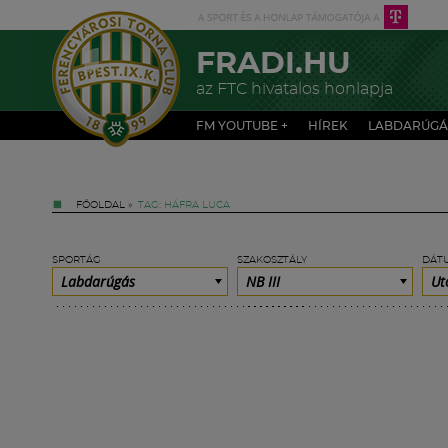
FRADI.HU
az FTC hivatalos honlapja
FM YOUTUBE +
HÍREK
LABDARÚGÁ
FŐOLDAL
»
TAG: HÁFRA LUCA
SPORTÁG
SZAKOSZTÁLY
DÁT
Labdarúgás
NB III
Ut