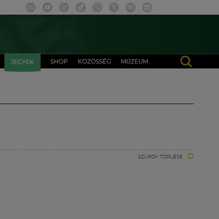
SHOP
KÖZÖSSÉG
MÚZEUM
JEGYEK
SZŰRŐK TÖRLÉSE