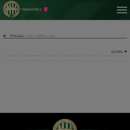
FŐOLDAL
»
TAG: HÁFRA LUCA
SZŰRÉS
Jegyek
FM YouTube +
Hírek