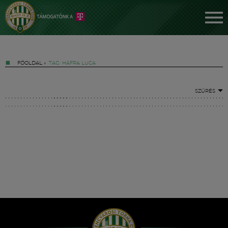
FŐOLDAL
»
TAG: HÁFRA LUCA
SZŰRÉS
Jegyek
FM YouTube +
Hírek