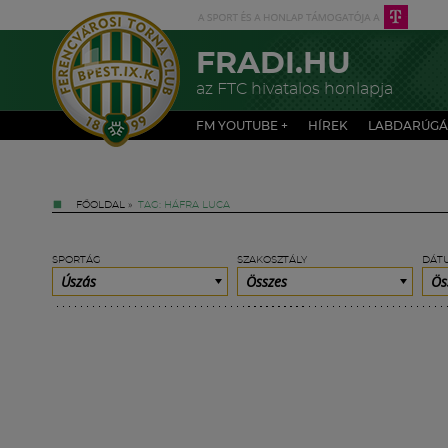
FRADI.HU
az FTC hivatalos honlapja
FM YOUTUBE +
HÍREK
LABDARÚGÁ
FŐOLDAL
»
TAG: HÁFRA LUCA
SPORTÁG
SZAKOSZTÁLY
DÁT
Úszás
Összes
Ös