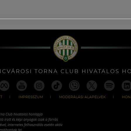
NCVÁROSI TORNA CLUB HIVATALOS H
T
IMPRESSZUM
MODERÁLÁSI ALAPELVEK
HON
rna Club hivatalos honlapja
tó írott és képi anyagok csak a forrás
vel, internetes felhasználás esetén aktív
ználhatóak fel.