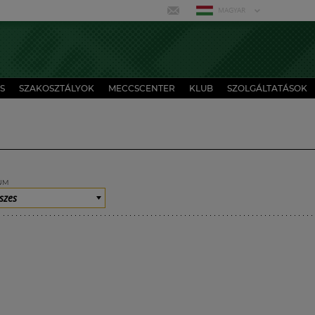
MAGYAR
S
SZAKOSZTÁLYOK
MECCSCENTER
KLUB
SZOLGÁLTATÁSOK
UM
szes