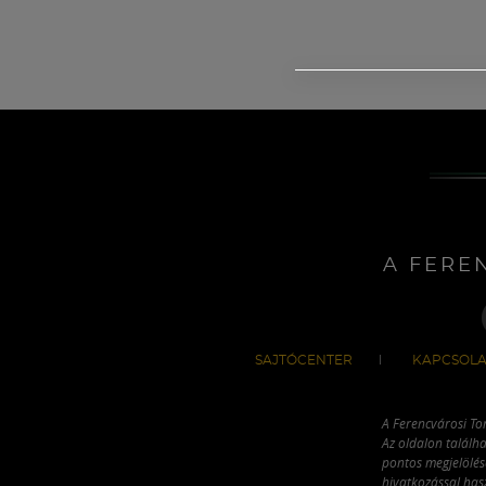
A FERE
SAJTÓCENTER
KAPCSOLA
A Ferencvárosi To
Az oldalon találha
pontos megjelölésé
hivatkozással has