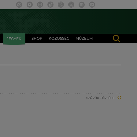
SHOP
KÖZÖSSÉG
MÚZEUM
JEGYEK
SZŰRŐK TÖRLÉSE