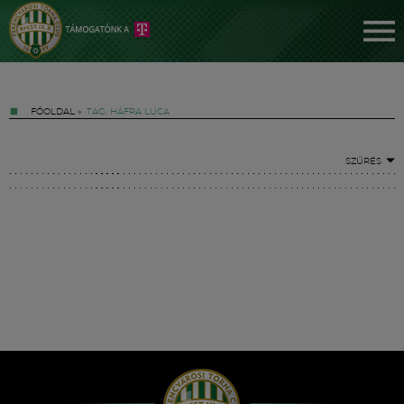
FŐOLDAL
»
TAG: HÁFRA LUCA
SZŰRÉS
Jegyek
FM YouTube +
Hírek