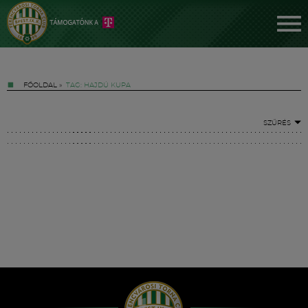
FŐOLDAL
»
TAG: HAJDÚ KUPA
SZŰRÉS
Jegyek
FM YouTube +
Hírek