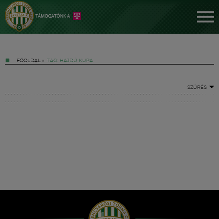
FŐOLDAL
»
TAG: HAJDÚ KUPA
SZŰRÉS
Jegyek
FM YouTube +
Hírek