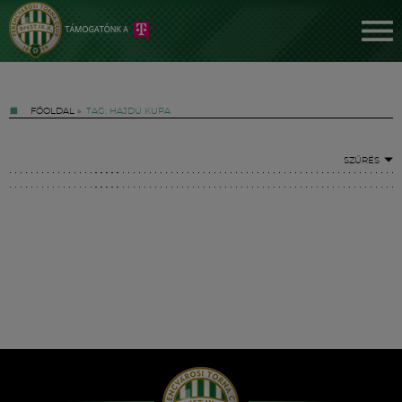
FŐOLDAL
»
TAG: HAJDÚ KUPA
SZŰRÉS
Jegyek
FM YouTube +
Hírek