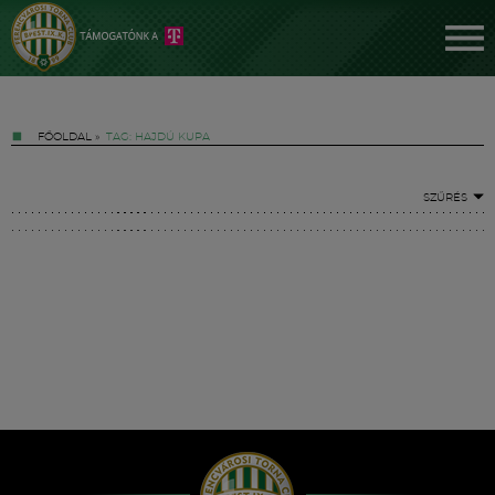
FŐOLDAL
»
TAG: HAJDÚ KUPA
SZŰRÉS
Jegyek
FM YouTube +
Hírek