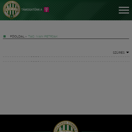
FŐOLDAL
»
TAG: IVAN PETRJAK
SZŰRÉS
Jegyek
FM YouTube +
Hírek