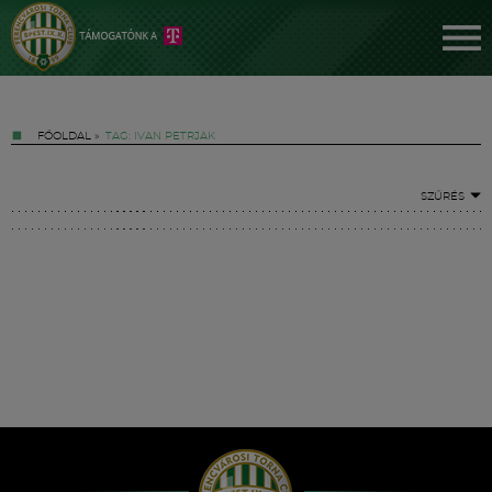
FŐOLDAL
»
TAG: IVAN PETRJAK
SZŰRÉS
Jegyek
FM YouTube +
Hírek