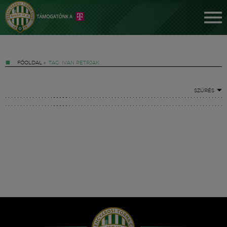
FŐOLDAL
»
TAG: IVAN PETRJAK
SZŰRÉS
Jegyek
FM YouTube +
Hírek