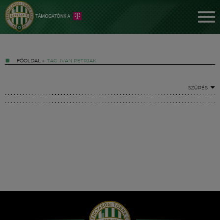
FŐOLDAL
»
TAG: IVAN PETRJAK
SZŰRÉS
Jegyek
FM YouTube +
Hírek