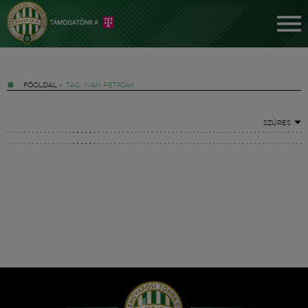
FŐOLDAL
»
TAG: IVAN PETRJAK
SZŰRÉS
Jegyek
FM YouTube +
Hírek