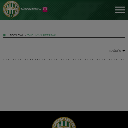
FŐOLDAL
»
TAG: IVAN PETRJAK
SZŰRÉS
Jegyek
FM YouTube +
Hírek