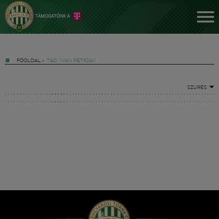
FŐOLDAL
»
TAG: IVAN PETRJAK
SZŰRÉS
Jegyek
FM YouTube +
Hírek