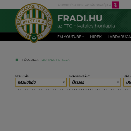
FRADI.HU
az FTC hivatalos honlapja
FM YOUTUBE +
HÍREK
LABDARÚGÁ
FŐOLDAL
»
TAG: IVAN PETRJAK
SPORTÁG
SZAKOSZTÁLY
DÁT
Kézilabda
Összes
Ut