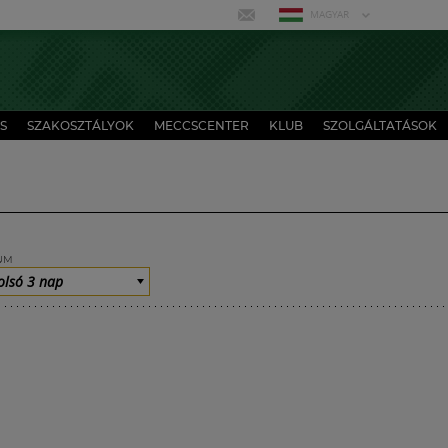
MAGYAR
S
SZAKOSZTÁLYOK
MECCSCENTER
KLUB
SZOLGÁLTATÁSOK
UM
olsó 3 nap