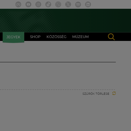
SHOP
KÖZÖSSÉG
MÚZEUM
JEGYEK
SZŰRŐK TÖRLÉSE