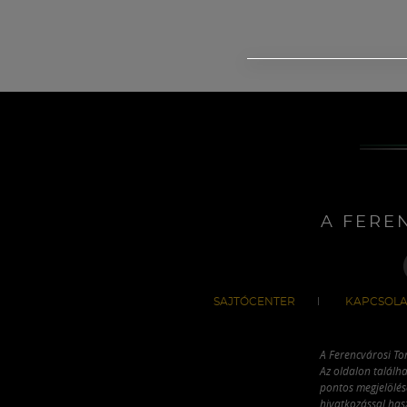
A FERE
SAJTÓCENTER
KAPCSOLA
A Ferencvárosi To
Az oldalon találha
pontos megjelölésé
hivatkozással has