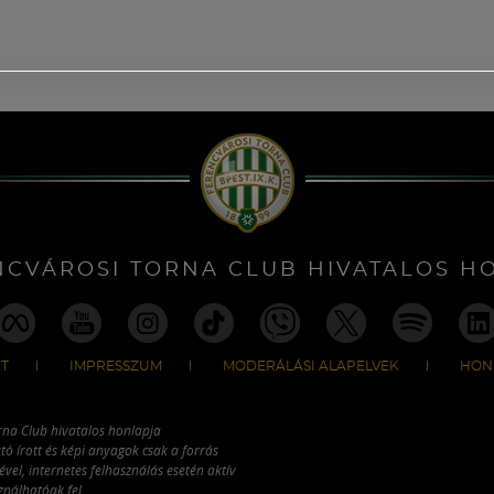
NCVÁROSI TORNA CLUB HIVATALOS H
T
IMPRESSZUM
MODERÁLÁSI ALAPELVEK
HON
rna Club hivatalos honlapja
tó írott és képi anyagok csak a forrás
vel, internetes felhasználás esetén aktív
ználhatóak fel.