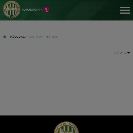
FŐOLDAL
»
TAG: IVAN PETRJAK
SZŰRÉS
Jegyek
FM YouTube +
Hírek