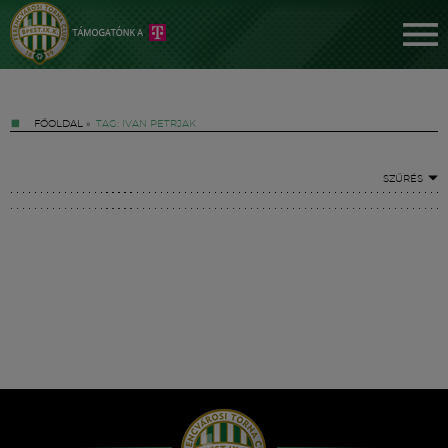
FŐOLDAL
»
TAG: IVAN PETRJAK
SZŰRÉS
Jegyek
FM YouTube +
Hírek