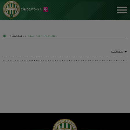
FŐOLDAL
»
TAG: IVAN PETRJAK
SZŰRÉS
Jegyek
FM YouTube +
Hírek