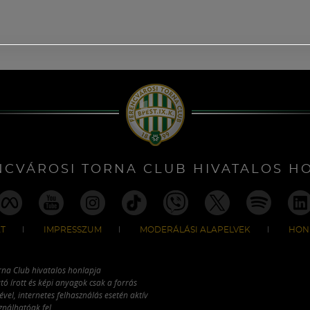
NCVÁROSI TORNA CLUB HIVATALOS H
T
IMPRESSZUM
MODERÁLÁSI ALAPELVEK
HON
rna Club hivatalos honlapja
tó írott és képi anyagok csak a forrás
vel, internetes felhasználás esetén aktív
ználhatóak fel.