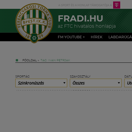
FRADI.HU
az FTC hivatalos honlapja
FM YOUTUBE +
HÍREK
LABDARÚGÁ
FŐOLDAL
»
TAG: IVAN PETRJAK
SPORTÁG
SZAKOSZTÁLY
DÁT
Szinkronúszás
Összes
Ut