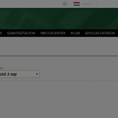
MAGYAR
S
SZAKOSZTÁLYOK
MECCSCENTER
KLUB
SZOLGÁLTATÁSOK
UM
olsó 3 nap