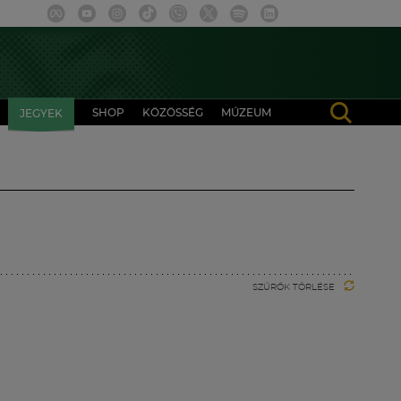
SHOP
KÖZÖSSÉG
MÚZEUM
JEGYEK
SZŰRŐK TÖRLÉSE