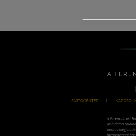
A FERE
SAJTÓCENTER
KAPCSOLA
A Ferencvárosi To
Az oldalon találha
pontos megjelölésé
hivatkozással has