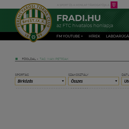
FRADI.HU
az FTC hivatalos honlapja
FM YOUTUBE +
HÍREK
LABDARÚGÁ
FŐOLDAL
»
TAG: IVAN PETRJAK
SPORTÁG
SZAKOSZTÁLY
DÁT
Birkózás
Összes
Ut