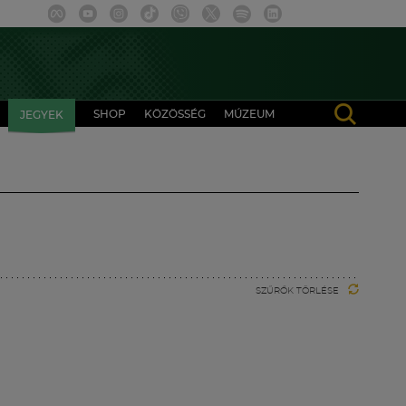
SHOP
KÖZÖSSÉG
MÚZEUM
JEGYEK
SZŰRŐK TÖRLÉSE