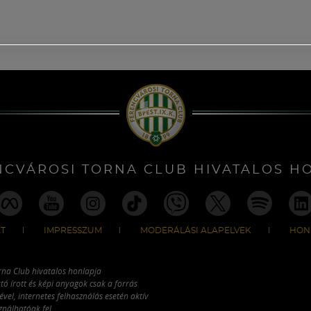
NCVÁROSI TORNA CLUB HIVATALOS H
T
IMPRESSZUM
MODERÁLÁSI ALAPELVEK
HON
rna Club hivatalos honlapja
tó írott és képi anyagok csak a forrás
vel, internetes felhasználás esetén aktív
ználhatóak fel.