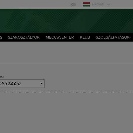
MAGYAR
S
SZAKOSZTÁLYOK
MECCSCENTER
KLUB
SZOLGÁLTATÁSOK
UM
olsó 24 óra