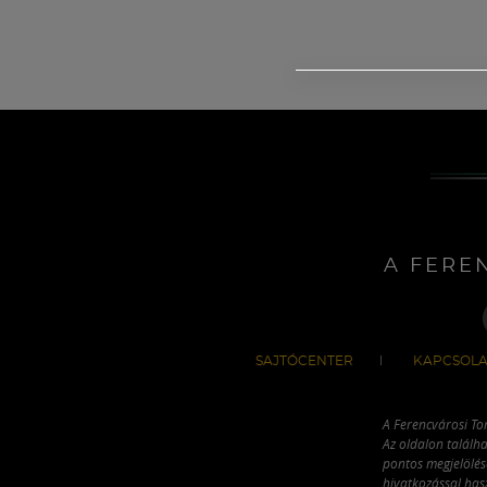
A FERE
SAJTÓCENTER
KAPCSOLA
A Ferencvárosi To
Az oldalon találha
pontos megjelölésé
hivatkozással has