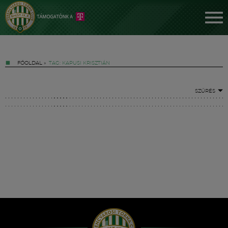
FŐOLDAL
»
TAG: KAPUSI KRISZTIÁN
SZŰRÉS
Jegyek
FM YouTube +
Hírek