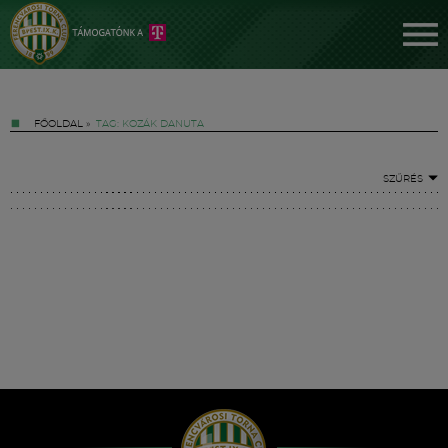
FŐOLDAL
»
TAG: KOZÁK DANUTA
SZŰRÉS
Jegyek
FM YouTube +
Hírek