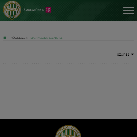
FŐOLDAL
»
TAG: KOZÁK DANUTA
SZŰRÉS
Jegyek
FM YouTube +
Hírek