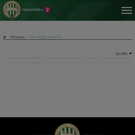
FŐOLDAL
»
TAG: KOZÁK DANUTA
SZŰRÉS
Jegyek
FM YouTube +
Hírek